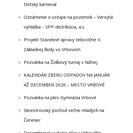
Detský karneval
Oznámenie o vstupe na pozemok – Verejná
vyhláška – SPP-distribúcia, a.s.
Projekt Stavebné úpravy telocvične II.
Základnej školy vo Vrbovom
Pozvánka na Žolíkový turnaj v Nižnej
KALENDÁR ZBERU ODPADOV NA JANUÁR
AŽ DECEMBER 2026 – MESTO VRBOVÉ
Pozvánka na ples Gymnázia Vrbové
Silvestrovský pochod večne mladých na
Čerenec
Decembrové vydanie Hlasu Vrbového