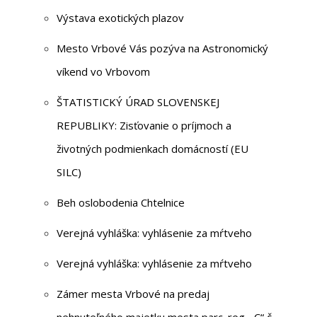
Výstava exotických plazov
Mesto Vrbové Vás pozýva na Astronomický
víkend vo Vrbovom
ŠTATISTICKÝ ÚRAD SLOVENSKEJ
REPUBLIKY: Zisťovanie o príjmoch a
životných podmienkach domácností (EU
SILC)
Beh oslobodenia Chtelnice
Verejná vyhláška: vyhlásenie za mŕtveho
Verejná vyhláška: vyhlásenie za mŕtveho
Zámer mesta Vrbové na predaj
nehnuteľného majetku mesta parc. reg. „C“ č.