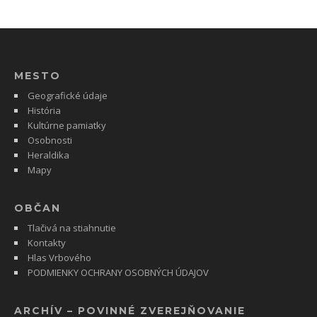
MESTO
Geografické údaje
História
Kultúrne pamiatky
Osobnosti
Heraldika
Mapy
OBČAN
Tlačivá na stiahnutie
Kontakty
Hlas Vrbového
PODMIENKY OCHRANY OSOBNÝCH ÚDAJOV
ARCHÍV – POVINNÉ ZVEREJŇOVANIE