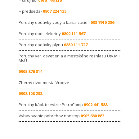
-- strojník-
0915 146 810
-- predseda-
0907 224 135
Poruchy dodávky vody a kanalizácie -
033 7910 286
Poruchy dod. elektriny
0800 111 567
Poruchy dodávky plynu
0850 111 727
Poruchy ver. osvetlenia a mestského rozhlasu Útv.MH
MsÚ
0905 876 814
Zberný dvor mesta Vrbové
0908 108 238
Poruchy kábl. televízie PetroComp
0902 441 588
Vybavovanie pohrebov nonstop
0905 680 883