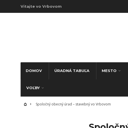
Vitajte vo Vrbovom
DOMOV
ÚRADNÁ TABUĽA
MESTO
VOĽBY
Spoločný obecný úrad – stavebný vo Vrbovom
Spoločn