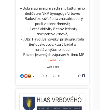
- Dobrá správa pre záchranu kultúrneho
dedičstva NKP Synagóga Vrbové;
- Radosť zo súťaženia znásobil dobrý
pocit z dobročinnosti;
- Letné aktivity členov Jednoty
dôchodcov Vrbové;
- JUDr. Pavol Beňovský, príslušník rodu
Beňovskovcov, ktorý bádal o
najslávnejšom z rodu;
- Rozpis jesenných zápasov A-tímu MF
...
See More
1 week ago
2
0
0