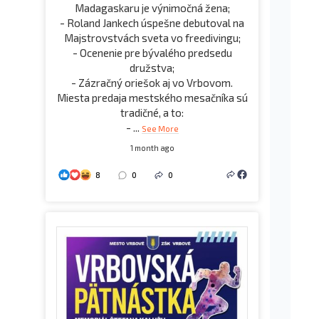
Madagaskaru je výnimočná žena;
- Roland Jankech úspešne debutoval na
Majstrovstvách sveta vo freedivingu;
- Ocenenie pre bývalého predsedu
družstva;
- Zázračný oriešok aj vo Vrbovom.
Miesta predaja mestského mesačníka sú
tradičné, a to:
-
...
See More
1 month ago
8
0
0