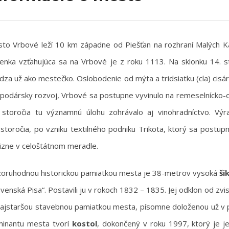
to Vrbové leží 10 km západne od Piešťan na rozhraní Malých K
enka vzťahujúca sa na Vrbové je z roku 1113. Na sklonku 14. 
dza už ako mestečko. Oslobodenie od mýta a tridsiatku (cla) cis
podársky rozvoj, Vrbové sa postupne vyvinulo na remeselnícko-o
 storočia tu významnú úlohu zohrávalo aj vinohradníctvo. Výr
 storočia, po vzniku textilného podniku Trikota, ktorý sa post
lizne v celoštátnom meradle.
oruhodnou historickou pamiatkou mesta je 38-metrov vysoká
ši
ovenská Pisa“. Postavili ju v rokoch 1832 – 1835. Jej odklon od zvis
najstaršou stavebnou pamiatkou mesta, písomne doloženou už v p
inantu mesta tvorí
kostol
, dokončený v roku 1997, ktorý je 