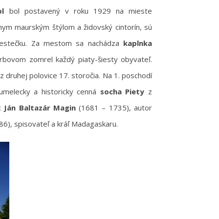
tol
bol postavený v roku 1929 na mieste
lnym maurským štýlom a židovský cintorín, sú
 mestečku. Za mestom sa nachádza
kaplnka
rbovom zomrel každý piaty-šiesty obyvateľ.
z druhej polovice 17. storočia. Na 1. poschodí
 umelecky a historicky cenná
socha Piety
z
ú:
Ján Baltazár Magin
(1681 – 1735), autor
86), spisovateľ a kráľ Madagaskaru.