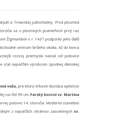
arpát a Trnavskej pahorkatiny. Prvá písomná
storočia sa v písomných prameňoch prvý raz
árom Žigmundom v r. 1437 podporilo jeho ďalší
bchodné centrum širšieho okolia. Až do konca
aznejší rozvoj priemyslu nastal od polovice
upne stal najväčším výrobcom spodnej dámskej
kmá veža
, pre ktorú Vrbové dostáva epiteton
lej osi činí 99 cm.
Farský kostol sv. Martina
rvej polovici 14. storočia. Modernú stavebnú
jedným z najväčších chrámov zasvätených
sv.