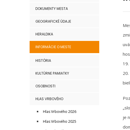
DOKUMENTY MESTA
GEOGRAFICKÉ ÚDAJE
Mes
HERALDIKA
zmi
uvá
INFORMÁCIE O MESTE
hos
HISTÓRIA
19.
20.
KULTÚRNE PAMIATKY
bie
OSOBNOSTI
Poz
HLAS VRBOVÉHO
„sl
Hlas Vrbového 2026
je 
Hlas Vrbového 2025
dom