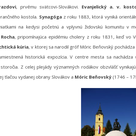
razdovi
, prvému svätcovi-Slovákovi.
Evanjelický a. v. kos
erančného kostola.
Synagóga
z roku 1883, ktorá vyniká orientá
iatkami na kedysi početnú a vplyvnú židovskú komunitu v
 Rocha
, pripomínajúca epidémiu cholery z roku 1831, keď vo V
chtická kúria
, v ktorej sa narodil gróf Móric Beňovský pochádza 
umiestnená historická expozícia. V centre mesta sa nachádza
 storočia. Z celej plejády významných rodákov obzvlášť vynikaj
ej tlačou vydanej obrany Slovákov a
Móric Beňovský
(1746 – 17