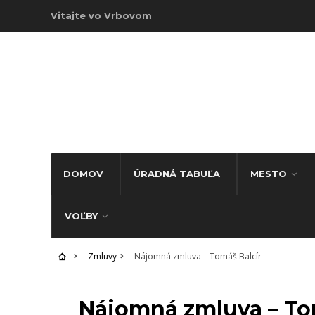
Vitajte vo Vrbovom
DOMOV
ÚRADNÁ TABUĽA
MESTO
VOĽBY
Zmluvy
Nájomná zmluva – Tomáš Balcír
ZMLUVY
Nájomná zmluva – To