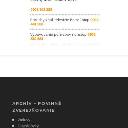
0908 108 238
Poruchy kábl. televízie PetroComp
0902
441 588
Vybavovanie pohrebov nonstop
0905
680 883
ARCHÍV – POVINNÉ
ZVEREJŇOVANIE
Zmluvy
Objednávky