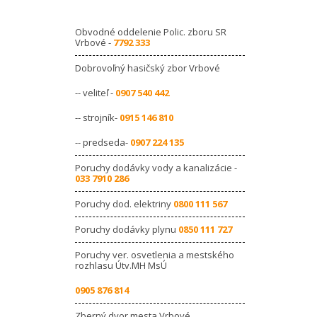
Obvodné oddelenie Polic. zboru SR
Vrbové -
7792 333
Dobrovoľný hasičský zbor Vrbové
-- veliteľ -
0907 540 442
-- strojník-
0915 146 810
-- predseda-
0907 224 135
Poruchy dodávky vody a kanalizácie -
033 7910 286
Poruchy dod. elektriny
0800 111 567
Poruchy dodávky plynu
0850 111 727
Poruchy ver. osvetlenia a mestského
rozhlasu Útv.MH MsÚ
0905 876 814
Zberný dvor mesta Vrbové