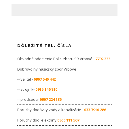
DÔLEŽITÉ TEL. ČÍSLA
Obvodné oddelenie Polic. zboru SR Vrbové -
7792 333
Dobrovoľný hasičský zbor Vrbové
-- veliteľ -
0907 540 442
-- strojník-
0915 146 810
-- predseda-
0907 224 135
Poruchy dodávky vody a kanalizácie -
033 7910 286
Poruchy dod. elektriny
0800 111 567