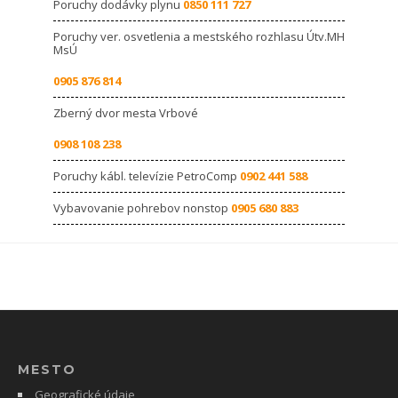
Poruchy dodávky plynu
0850 111 727
Poruchy ver. osvetlenia a mestského rozhlasu Útv.MH
MsÚ
0905 876 814
Zberný dvor mesta Vrbové
0908 108 238
Poruchy kábl. televízie PetroComp
0902 441 588
Vybavovanie pohrebov nonstop
0905 680 883
MESTO
Geografické údaje