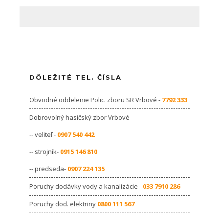
DÔLEŽITÉ TEL. ČÍSLA
Obvodné oddelenie Polic. zboru SR Vrbové -
7792 333
Dobrovoľný hasičský zbor Vrbové
-- veliteľ -
0907 540 442
-- strojník-
0915 146 810
-- predseda-
0907 224 135
Poruchy dodávky vody a kanalizácie -
033 7910 286
Poruchy dod. elektriny
0800 111 567