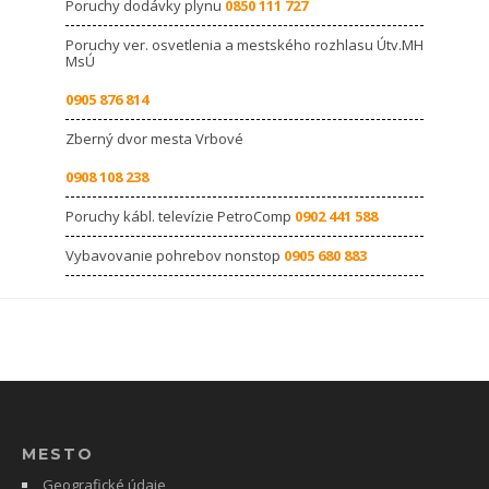
Poruchy dodávky plynu
0850 111 727
Poruchy ver. osvetlenia a mestského rozhlasu Útv.MH
MsÚ
0905 876 814
Zberný dvor mesta Vrbové
0908 108 238
Poruchy kábl. televízie PetroComp
0902 441 588
Vybavovanie pohrebov nonstop
0905 680 883
MESTO
Geografické údaje