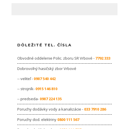
DÔLEŽITÉ TEL. ČÍSLA
Obvodné oddelenie Polic. zboru SR Vrbové -
7792 333
Dobrovoľný hasičský zbor Vrbové
-- veliteľ -
0907 540 442
-- strojník-
0915 146 810
-- predseda-
0907 224 135
Poruchy dodávky vody a kanalizácie -
033 7910 286
Poruchy dod. elektriny
0800 111 567