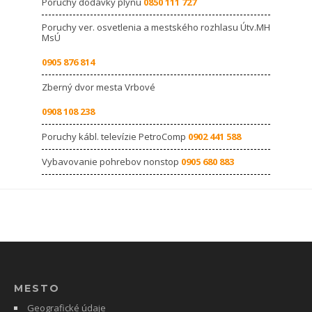
Poruchy dodávky plynu
0850 111 727
Poruchy ver. osvetlenia a mestského rozhlasu Útv.MH
MsÚ
0905 876 814
Zberný dvor mesta Vrbové
0908 108 238
Poruchy kábl. televízie PetroComp
0902 441 588
Vybavovanie pohrebov nonstop
0905 680 883
MESTO
Geografické údaje