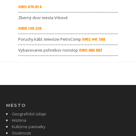
0905 876 814
Zberný dvor mesta Vrbové
0908 108 238
Poruchy kábl. televízie PetroComp
0902 441 588
Vybavovanie pohrebov nonstop
0905 680 883
MESTO
Geografické údaje
História
Kultúrne pamiatky
Osobnosti