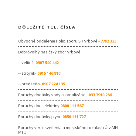
DÔLEŽITÉ TEL. ČÍSLA
Obvodné oddelenie Polic. zboru SR Vrbové -
7792 333
Dobrovoľný hasičský zbor Vrbové
-- veliteľ -
0907 540 442
-- strojník-
0915 146 810
-- predseda-
0907 224 135
Poruchy dodávky vody a kanalizácie -
033 7910 286
Poruchy dod. elektriny
0800 111 567
Poruchy dodávky plynu
0850 111 727
Poruchy ver. osvetlenia a mestského rozhlasu Útv.MH
MsÚ