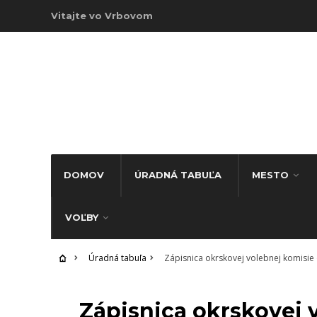
Vitajte vo Vrbovom
DOMOV
ÚRADNÁ TABUĽA
MESTO
VOĽBY
Úradná tabuľa
Zápisnica okrskovej volebnej komisie 
ÚRADNÁ TABUĽA
Zápisnica okrskovej 