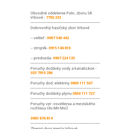
Obvodné oddelenie Polic. zboru SR
Vrbové -
7792 333
Dobrovoľný hasičský zbor Vrbové
-- veliteľ -
0907 540 442
-- strojník-
0915 146 810
-- predseda-
0907 224 135
Poruchy dodávky vody a kanalizácie -
033 7910 286
Poruchy dod. elektriny
0800 111 567
Poruchy dodávky plynu
0850 111 727
Poruchy ver. osvetlenia a mestského
rozhlasu Útv.MH MsÚ
0905 876 814
Zberný dvor mesta Vrbové