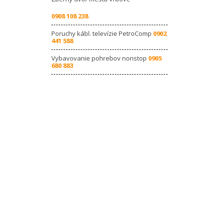
0908 108 238
Poruchy kábl. televízie PetroComp
0902
441 588
Vybavovanie pohrebov nonstop
0905
680 883