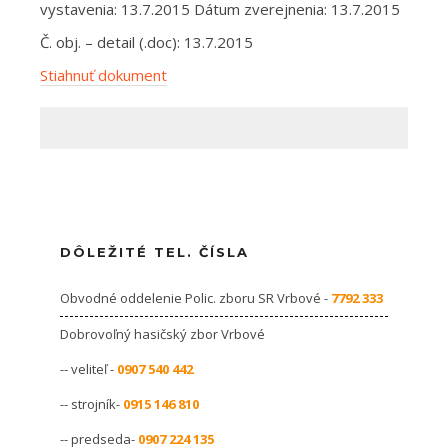
vystavenia: 13.7.2015 Dátum zverejnenia: 13.7.2015
Č. obj. – detail (.doc): 13.7.2015
Stiahnuť dokument
DÔLEŽITÉ TEL. ČÍSLA
Obvodné oddelenie Polic. zboru SR Vrbové -
7792 333
Dobrovoľný hasičský zbor Vrbové
-- veliteľ -
0907 540 442
-- strojník-
0915 146 810
-- predseda-
0907 224 135