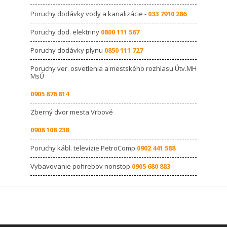
Poruchy dodávky vody a kanalizácie -
033 7910 286
Poruchy dod. elektriny
0800 111 567
Poruchy dodávky plynu
0850 111 727
Poruchy ver. osvetlenia a mestského rozhlasu Útv.MH
MsÚ
0905 876 814
Zberný dvor mesta Vrbové
0908 108 238
Poruchy kábl. televízie PetroComp
0902 441 588
Vybavovanie pohrebov nonstop
0905 680 883