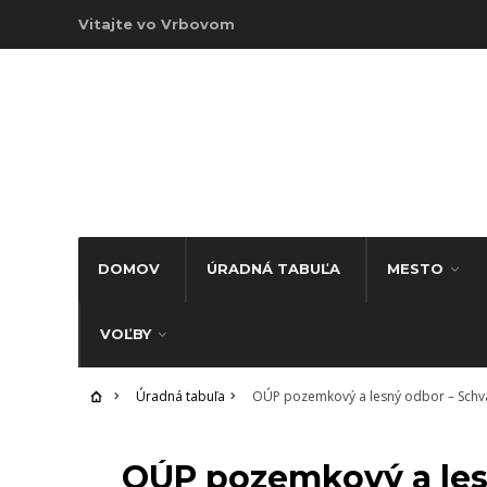
Vitajte vo Vrbovom
DOMOV
ÚRADNÁ TABUĽA
MESTO
VOĽBY
Úradná tabuľa
OÚP pozemkový a lesný odbor – Schvá
ÚRADNÁ TABUĽA
OÚP pozemkový a les