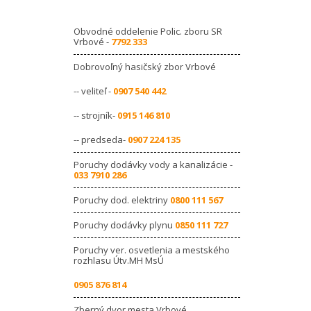
Obvodné oddelenie Polic. zboru SR
Vrbové -
7792 333
Dobrovoľný hasičský zbor Vrbové
-- veliteľ -
0907 540 442
-- strojník-
0915 146 810
-- predseda-
0907 224 135
Poruchy dodávky vody a kanalizácie -
033 7910 286
Poruchy dod. elektriny
0800 111 567
Poruchy dodávky plynu
0850 111 727
Poruchy ver. osvetlenia a mestského
rozhlasu Útv.MH MsÚ
0905 876 814
Zberný dvor mesta Vrbové