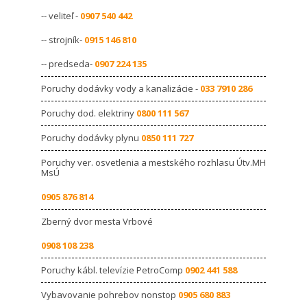
-- veliteľ -
0907 540 442
-- strojník-
0915 146 810
-- predseda-
0907 224 135
Poruchy dodávky vody a kanalizácie -
033 7910 286
Poruchy dod. elektriny
0800 111 567
Poruchy dodávky plynu
0850 111 727
Poruchy ver. osvetlenia a mestského rozhlasu Útv.MH
MsÚ
0905 876 814
Zberný dvor mesta Vrbové
0908 108 238
Poruchy kábl. televízie PetroComp
0902 441 588
Vybavovanie pohrebov nonstop
0905 680 883