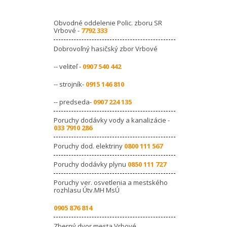
Obvodné oddelenie Polic. zboru SR
Vrbové -
7792 333
Dobrovoľný hasičský zbor Vrbové
-- veliteľ -
0907 540 442
-- strojník-
0915 146 810
-- predseda-
0907 224 135
Poruchy dodávky vody a kanalizácie -
033 7910 286
Poruchy dod. elektriny
0800 111 567
Poruchy dodávky plynu
0850 111 727
Poruchy ver. osvetlenia a mestského
rozhlasu Útv.MH MsÚ
0905 876 814
Zberný dvor mesta Vrbové