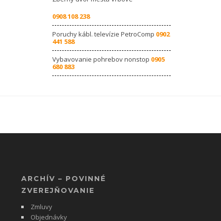
0908 108 238
Poruchy kábl. televízie PetroComp
0902
441 588
Vybavovanie pohrebov nonstop
0905
680 883
ARCHÍV – POVINNÉ
ZVEREJŇOVANIE
Zmluvy
Objednávky