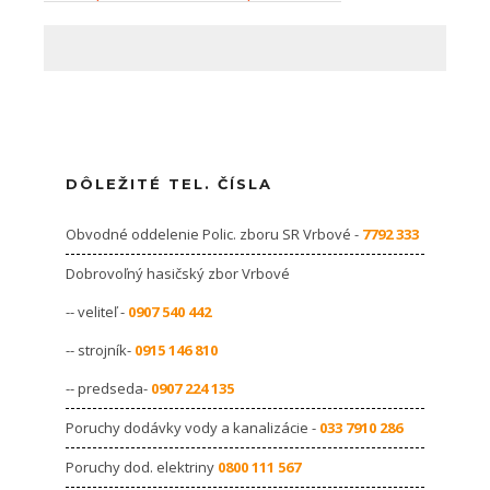
DÔLEŽITÉ TEL. ČÍSLA
Obvodné oddelenie Polic. zboru SR Vrbové -
7792 333
Dobrovoľný hasičský zbor Vrbové
-- veliteľ -
0907 540 442
-- strojník-
0915 146 810
-- predseda-
0907 224 135
Poruchy dodávky vody a kanalizácie -
033 7910 286
Poruchy dod. elektriny
0800 111 567