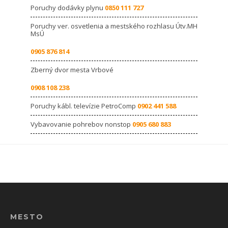
Poruchy dodávky plynu
0850 111 727
Poruchy ver. osvetlenia a mestského rozhlasu Útv.MH
MsÚ
0905 876 814
Zberný dvor mesta Vrbové
0908 108 238
Poruchy kábl. televízie PetroComp
0902 441 588
Vybavovanie pohrebov nonstop
0905 680 883
MESTO