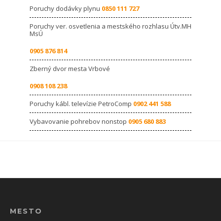
Poruchy dodávky plynu
0850 111 727
Poruchy ver. osvetlenia a mestského rozhlasu Útv.MH
MsÚ
0905 876 814
Zberný dvor mesta Vrbové
0908 108 238
Poruchy kábl. televízie PetroComp
0902 441 588
Vybavovanie pohrebov nonstop
0905 680 883
MESTO