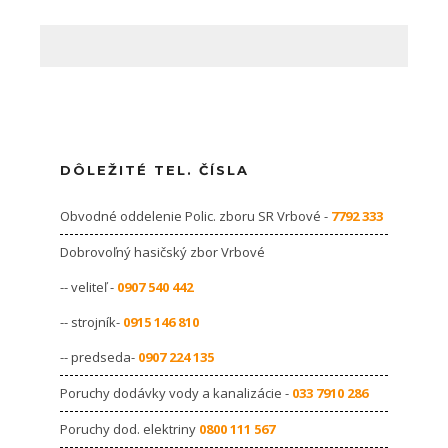
DÔLEŽITÉ TEL. ČÍSLA
Obvodné oddelenie Polic. zboru SR Vrbové -
7792 333
Dobrovoľný hasičský zbor Vrbové
-- veliteľ -
0907 540 442
-- strojník-
0915 146 810
-- predseda-
0907 224 135
Poruchy dodávky vody a kanalizácie -
033 7910 286
Poruchy dod. elektriny
0800 111 567