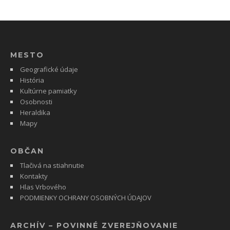
MESTO
Geografické údaje
História
Kultúrne pamiatky
Osobnosti
Heraldika
Mapy
OBČAN
Tlačivá na stiahnutie
Kontakty
Hlas Vrbového
PODMIENKY OCHRANY OSOBNÝCH ÚDAJOV
ARCHÍV – POVINNÉ ZVEREJŇOVANIE