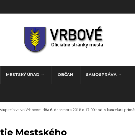
MESTSKÝ ÚRAD
OBČAN
SAMOSPRÁVA
tupiteľstva vo Vrbovom dňa 6. decembra 2018 o 17.00 hod. v kancelárii prim
tie Mestského