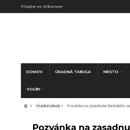
Vitajte vo Vrbovom
DOMOV
ÚRADNÁ TABUĽA
MESTO
VOĽBY
Úradná tabuľa
Pozvánka na zasadnutie Mestského zas
ÚRADNÁ TABUĽA
Pozvánka na zasadnu