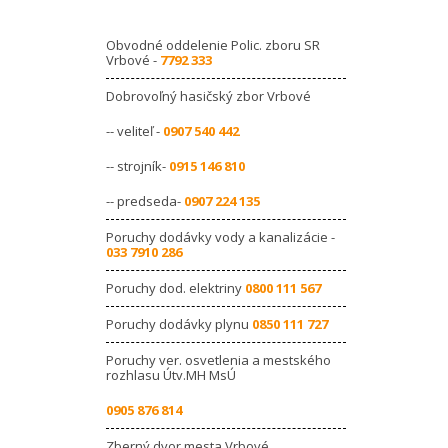
Obvodné oddelenie Polic. zboru SR
Vrbové -
7792 333
Dobrovoľný hasičský zbor Vrbové
-- veliteľ -
0907 540 442
-- strojník-
0915 146 810
-- predseda-
0907 224 135
Poruchy dodávky vody a kanalizácie -
033 7910 286
Poruchy dod. elektriny
0800 111 567
Poruchy dodávky plynu
0850 111 727
Poruchy ver. osvetlenia a mestského
rozhlasu Útv.MH MsÚ
0905 876 814
Zberný dvor mesta Vrbové