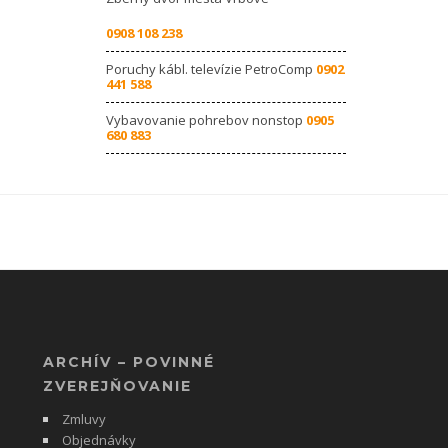
0908 108 238
Poruchy kábl. televízie PetroComp
0902
441 588
Vybavovanie pohrebov nonstop
0905
680 883
ARCHÍV – POVINNÉ
ZVEREJŇOVANIE
Zmluvy
Objednávky