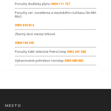
Poruchy dodávky plynu
0850 111 727
Poruchy ver. osvetlenia a mestského rozhlasu Útv.MH
MsÚ
0905 876 814
Zberný dvor mesta Vrbové
0908 108 238
Poruchy kábl. televízie PetroComp
0902 441 588
Vybavovanie pohrebov nonstop
0905 680 883
MESTO