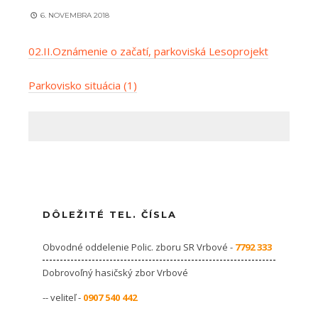
6. NOVEMBRA 2018
02.II.Oznámenie o začatí, parkoviská Lesoprojekt
Parkovisko situácia (1)
DÔLEŽITÉ TEL. ČÍSLA
Obvodné oddelenie Polic. zboru SR Vrbové -
7792 333
Dobrovoľný hasičský zbor Vrbové
-- veliteľ -
0907 540 442