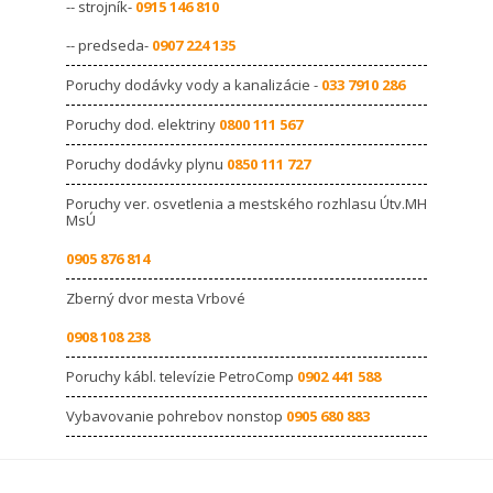
-- strojník-
0915 146 810
-- predseda-
0907 224 135
Poruchy dodávky vody a kanalizácie -
033 7910 286
Poruchy dod. elektriny
0800 111 567
Poruchy dodávky plynu
0850 111 727
Poruchy ver. osvetlenia a mestského rozhlasu Útv.MH
MsÚ
0905 876 814
Zberný dvor mesta Vrbové
0908 108 238
Poruchy kábl. televízie PetroComp
0902 441 588
Vybavovanie pohrebov nonstop
0905 680 883