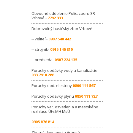
Obvodné oddelenie Polic. zboru SR
Vrbové -
7792 333
Dobrovoľný hasičský zbor Vrbové
-- veliteľ -
0907 540 442
-- strojník-
0915 146 810
-- predseda-
0907 224 135
Poruchy dodávky vody a kanalizácie -
033 7910 286
Poruchy dod. elektriny
0800 111 567
Poruchy dodávky plynu
0850 111 727
Poruchy ver. osvetlenia a mestského
rozhlasu Útv.MH MsÚ
0905 876 814
Zberný dvor mesta Vrbové