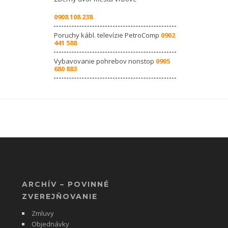
0908 108 238
Poruchy kábl. televízie PetroComp
0902
441 588
Vybavovanie pohrebov nonstop
0905
680 883
ARCHÍV – POVINNÉ
ZVEREJŇOVANIE
Zmluvy
Objednávky