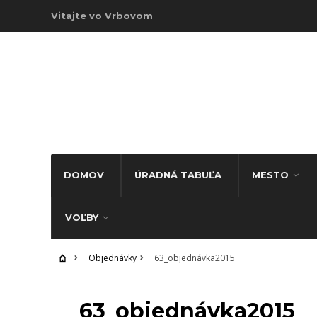
Vitajte vo Vrbovom
DOMOV
ÚRADNÁ TABUĽA
MESTO
VOĽBY
Objednávky
63_objednávka2015
OBJEDNÁVKY
63_objednávka2015