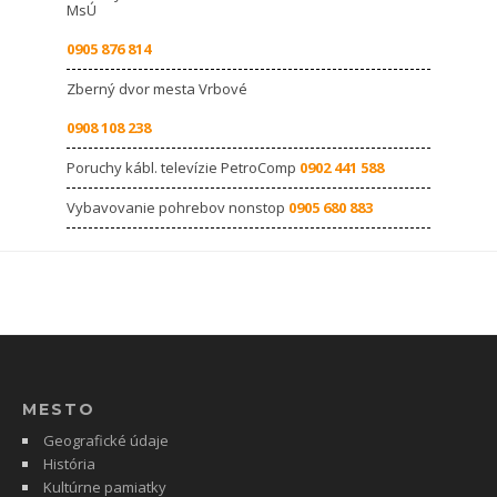
MsÚ
0905 876 814
Zberný dvor mesta Vrbové
0908 108 238
Poruchy kábl. televízie PetroComp
0902 441 588
Vybavovanie pohrebov nonstop
0905 680 883
MESTO
Geografické údaje
História
Kultúrne pamiatky