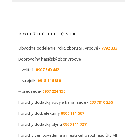
DÔLEŽITÉ TEL. ČÍSLA
Obvodné oddelenie Polic. zboru SR Vrbové -
7792 333
Dobrovoľný hasičský zbor Vrbové
-- veliteľ -
0907 540 442
-- strojník-
0915 146 810
-- predseda-
0907 224 135
Poruchy dodávky vody a kanalizácie -
033 7910 286
Poruchy dod. elektriny
0800 111 567
Poruchy dodávky plynu
0850 111 727
Poruchy ver. osvetlenia a mestského rozhlasu Útv.MH