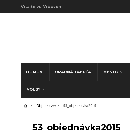
Vitajte vo Vrbovom
DOMOV
ÚRADNÁ TABUĽA
MESTO
VOĽBY
Objednávky
53_objednávka2015
OBJEDNÁVKY
53_objednávka2015