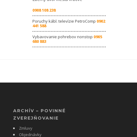
0908 108 238
Poruchy kábl. televízie PetroComp
0902
441 588
Vybavovanie pohrebov nonstop
0905
680 883
ARCHÍV – POVINNÉ
ZVEREJŇOVANIE
Zmluvy
Objednávky