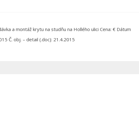
vka a montáž krytu na studňu na Hollého ulici Cena: € Dátum
5 Č. obj. – detail (.doc): 21.4.2015