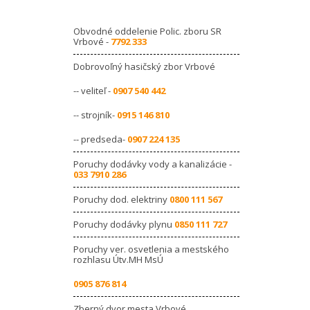
Obvodné oddelenie Polic. zboru SR
Vrbové -
7792 333
Dobrovoľný hasičský zbor Vrbové
-- veliteľ -
0907 540 442
-- strojník-
0915 146 810
-- predseda-
0907 224 135
Poruchy dodávky vody a kanalizácie -
033 7910 286
Poruchy dod. elektriny
0800 111 567
Poruchy dodávky plynu
0850 111 727
Poruchy ver. osvetlenia a mestského
rozhlasu Útv.MH MsÚ
0905 876 814
Zberný dvor mesta Vrbové