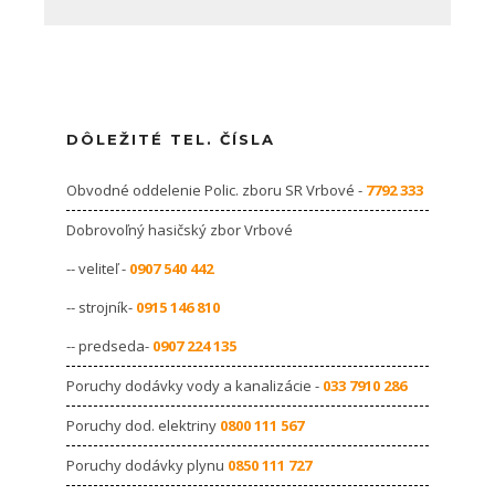
DÔLEŽITÉ TEL. ČÍSLA
Obvodné oddelenie Polic. zboru SR Vrbové -
7792 333
Dobrovoľný hasičský zbor Vrbové
-- veliteľ -
0907 540 442
-- strojník-
0915 146 810
-- predseda-
0907 224 135
Poruchy dodávky vody a kanalizácie -
033 7910 286
Poruchy dod. elektriny
0800 111 567
Poruchy dodávky plynu
0850 111 727