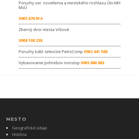
Poruchy ver. osvetlenia a mestského rozhlasu Útv.MH
MsÚ
0905 876 814
Zberný dvor mesta Vrbové
0908 108 238
Poruchy kábl. televízie PetroComp
0902 441 588
Vybavovanie pohrebov nonstop
0905 680 883
MESTO
Geografické údaje
História