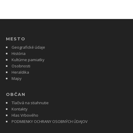
MESTO
Geografické údaje
História
Kultúrne pamiatky
Osobnosti
Heraldika
Mapy
OBČAN
Tlačivá na stiahnutie
Kontakty
Hlas Vrbového
PODMIENKY OCHRANY OSOBNÝCH ÚDAJOV