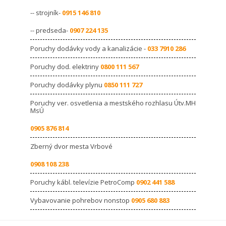
-- strojník-
0915 146 810
-- predseda-
0907 224 135
Poruchy dodávky vody a kanalizácie -
033 7910 286
Poruchy dod. elektriny
0800 111 567
Poruchy dodávky plynu
0850 111 727
Poruchy ver. osvetlenia a mestského rozhlasu Útv.MH
MsÚ
0905 876 814
Zberný dvor mesta Vrbové
0908 108 238
Poruchy kábl. televízie PetroComp
0902 441 588
Vybavovanie pohrebov nonstop
0905 680 883