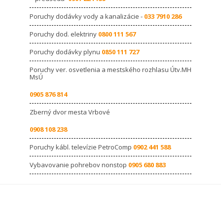
Poruchy dodávky vody a kanalizácie -
033 7910 286
Poruchy dod. elektriny
0800 111 567
Poruchy dodávky plynu
0850 111 727
Poruchy ver. osvetlenia a mestského rozhlasu Útv.MH
MsÚ
0905 876 814
Zberný dvor mesta Vrbové
0908 108 238
Poruchy kábl. televízie PetroComp
0902 441 588
Vybavovanie pohrebov nonstop
0905 680 883