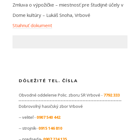
Zmluva o výpožičke – miestnosť pre študijné účely v
Dome kultúry – Lukáš Snoha, Vrbové
Stiahnuť dokument
DÔLEŽITÉ TEL. ČÍSLA
Obvodné oddelenie Polic. zboru SR Vrbové -
7792 333
Dobrovoľný hasičský zbor Vrbové
-- veliteľ -
0907 540 442
-- strojník-
0915 146 810
-- predseda-
0907 224 135