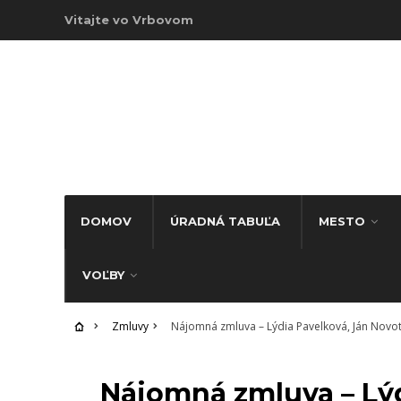
Vitajte vo Vrbovom
DOMOV
ÚRADNÁ TABUĽA
MESTO
VOĽBY
Zmluvy
Nájomná zmluva – Lýdia Pavelková, Ján Novo
ZMLUVY
Nájomná zmluva – Lýd