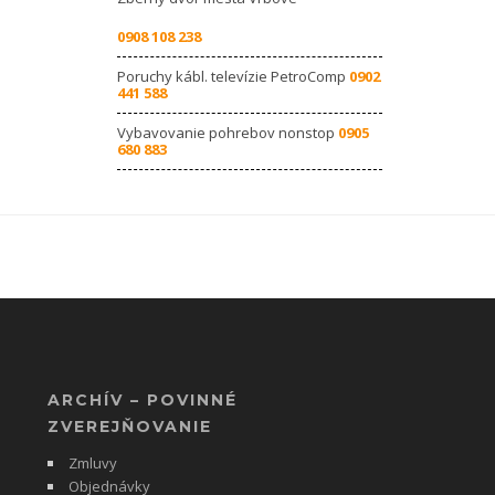
0908 108 238
Poruchy kábl. televízie PetroComp
0902
441 588
Vybavovanie pohrebov nonstop
0905
680 883
ARCHÍV – POVINNÉ
ZVEREJŇOVANIE
Zmluvy
Objednávky