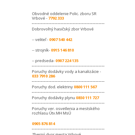
Obvodné oddelenie Polic. zboru SR
Vrbové -
7792 333
Dobrovoľný hasičský zbor Vrbové
-- veliteľ -
0907 540 442
-- strojník-
0915 146 810
-- predseda-
0907 224 135
Poruchy dodávky vody a kanalizácie -
033 7910 286
Poruchy dod. elektriny
0800 111 567
Poruchy dodávky plynu
0850 111 727
Poruchy ver. osvetlenia a mestského
rozhlasu Útv.MH MsÚ
0905 876 814
Zberný dvor mesta Vrbové