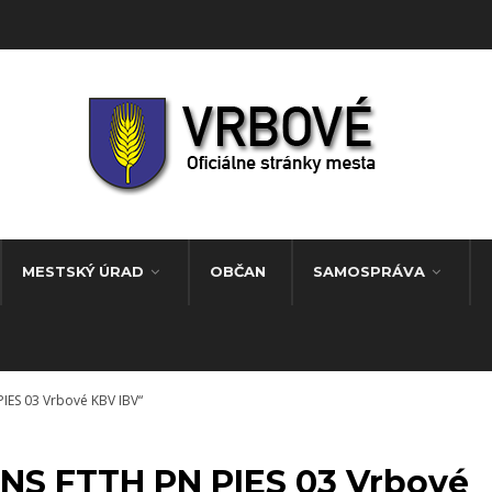
MESTSKÝ ÚRAD
OBČAN
SAMOSPRÁVA
PIES 03 Vrbové KBV IBV“
„INS FTTH PN PIES 03 Vrbové