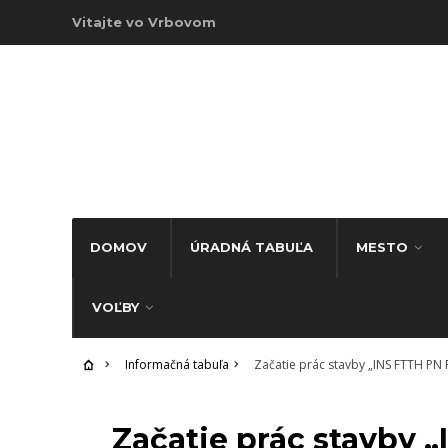
Vitajte vo Vrbovom
DOMOV
ÚRADNÁ TABUĽA
MESTO
VOĽBY
Informačná tabuľa
Začatie prác stavby „INS FTTH PN 
INFORMAČNÁ TABUĽA
Začatie prác stavby 