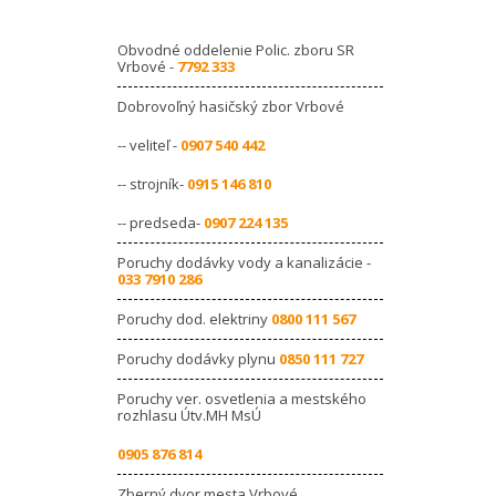
Obvodné oddelenie Polic. zboru SR
Vrbové -
7792 333
Dobrovoľný hasičský zbor Vrbové
-- veliteľ -
0907 540 442
-- strojník-
0915 146 810
-- predseda-
0907 224 135
Poruchy dodávky vody a kanalizácie -
033 7910 286
Poruchy dod. elektriny
0800 111 567
Poruchy dodávky plynu
0850 111 727
Poruchy ver. osvetlenia a mestského
rozhlasu Útv.MH MsÚ
0905 876 814
Zberný dvor mesta Vrbové