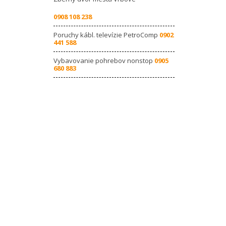
0908 108 238
Poruchy kábl. televízie PetroComp
0902
441 588
Vybavovanie pohrebov nonstop
0905
680 883