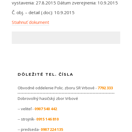
vystavenia: 27.8.2015 Dátum zverejnenia: 10.9.2015
Č. obj. – detail (.doc): 10.9.2015
Stiahnuť dokument
DÔLEŽITÉ TEL. ČÍSLA
Obvodné oddelenie Polic. zboru SR Vrbové -
7792 333
Dobrovoľný hasičský zbor Vrbové
-- veliteľ -
0907 540 442
-- strojník-
0915 146 810
-- predseda-
0907 224 135