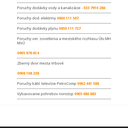
Poruchy dodávky vody a kanalizácie -
033 7910 286
Poruchy dod. elektriny
0800 111 567
Poruchy dodávky plynu
0850 111 727
Poruchy ver. osvetlenia a mestského rozhlasu Útv.MH
MsÚ
0905 876 814
Zberný dvor mesta Vrbové
0908 108 238
Poruchy kábl. televízie PetroComp
0902 441 588
Vybavovanie pohrebov nonstop
0905 680 883