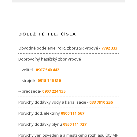
DÔLEŽITÉ TEL. ČÍSLA
Obvodné oddelenie Polic. zboru SR Vrbové -
7792 333
Dobrovoľný hasičský zbor Vrbové
-- veliteľ -
0907 540 442
-- strojník-
0915 146 810
-- predseda-
0907 224 135
Poruchy dodávky vody a kanalizácie -
033 7910 286
Poruchy dod. elektriny
0800 111 567
Poruchy dodávky plynu
0850 111 727
Poruchy ver. osvetlenia a mestského rozhlasu Útv.MH