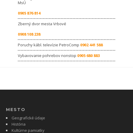
MsÚ
0905 876 814
Zberný dvor mesta Vrbové
0908 108 238
Poruchy kábl. televízie PetroComp
0902 441 588
Vybavovanie pohrebov nonstop
0905 680 883
MESTO
Geografické údaje
História
Kultúrne pamiatky