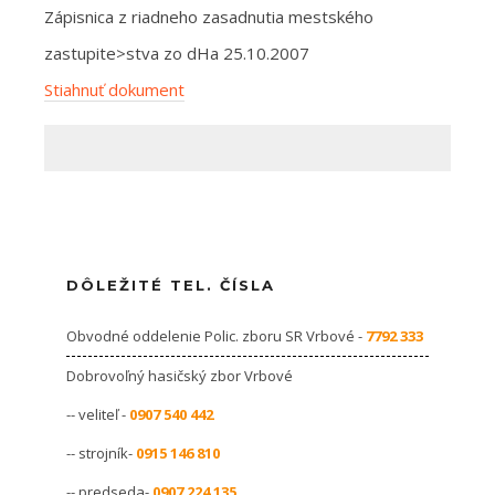
Zápisnica z riadneho zasadnutia mestského
zastupite>stva zo dHa 25.10.2007
Stiahnuť dokument
DÔLEŽITÉ TEL. ČÍSLA
Obvodné oddelenie Polic. zboru SR Vrbové -
7792 333
Dobrovoľný hasičský zbor Vrbové
-- veliteľ -
0907 540 442
-- strojník-
0915 146 810
-- predseda-
0907 224 135