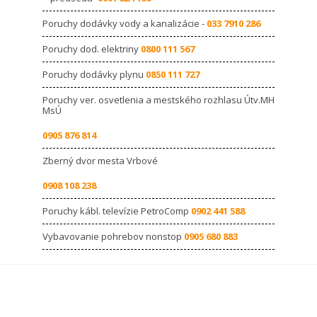
Poruchy dodávky vody a kanalizácie -
033 7910 286
Poruchy dod. elektriny
0800 111 567
Poruchy dodávky plynu
0850 111 727
Poruchy ver. osvetlenia a mestského rozhlasu Útv.MH
MsÚ
0905 876 814
Zberný dvor mesta Vrbové
0908 108 238
Poruchy kábl. televízie PetroComp
0902 441 588
Vybavovanie pohrebov nonstop
0905 680 883