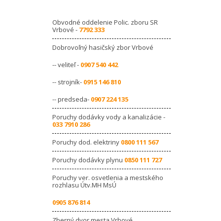
Obvodné oddelenie Polic. zboru SR
Vrbové -
7792 333
Dobrovoľný hasičský zbor Vrbové
-- veliteľ -
0907 540 442
-- strojník-
0915 146 810
-- predseda-
0907 224 135
Poruchy dodávky vody a kanalizácie -
033 7910 286
Poruchy dod. elektriny
0800 111 567
Poruchy dodávky plynu
0850 111 727
Poruchy ver. osvetlenia a mestského
rozhlasu Útv.MH MsÚ
0905 876 814
Zberný dvor mesta Vrbové