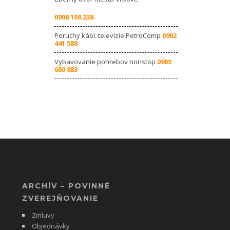
0908 108 238
Poruchy kábl. televízie PetroComp
0902
441 588
Vybavovanie pohrebov nonstop
0905
680 883
ARCHÍV – POVINNÉ
ZVEREJŇOVANIE
Zmluvy
Objednávky