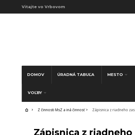
Vitajte vo Vrbovom
DOMOV
ÚRADNÁ TABUĽA
MESTO
VOĽBY
Z činnosti MsZ a iná činnosť
Zápisnica z riadneho zas
Z ČINNOSTI MSZ A INÁ ČINNOSŤ
Zápisnica z riadneh