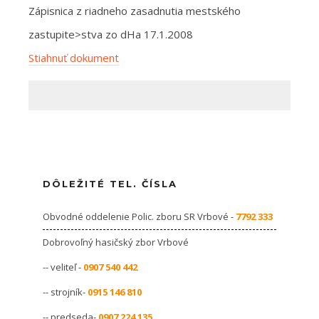
Zápisnica z riadneho zasadnutia mestského
zastupite>stva zo dHa 17.1.2008
Stiahnuť dokument
DÔLEŽITÉ TEL. ČÍSLA
Obvodné oddelenie Polic. zboru SR Vrbové -
7792 333
Dobrovoľný hasičský zbor Vrbové
-- veliteľ -
0907 540 442
-- strojník-
0915 146 810
-- predseda-
0907 224 135