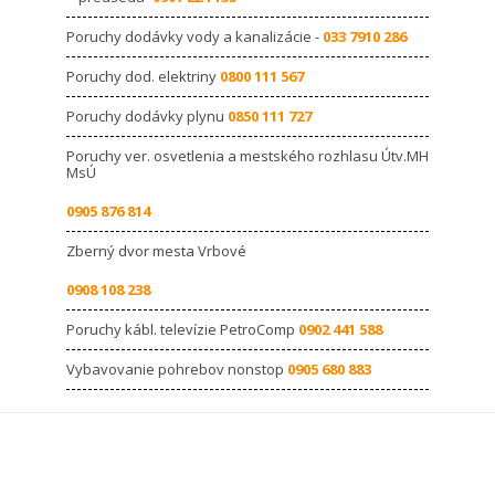
Poruchy dodávky vody a kanalizácie -
033 7910 286
Poruchy dod. elektriny
0800 111 567
Poruchy dodávky plynu
0850 111 727
Poruchy ver. osvetlenia a mestského rozhlasu Útv.MH
MsÚ
0905 876 814
Zberný dvor mesta Vrbové
0908 108 238
Poruchy kábl. televízie PetroComp
0902 441 588
Vybavovanie pohrebov nonstop
0905 680 883