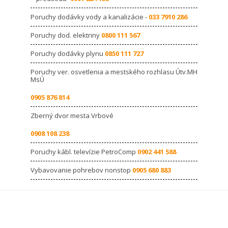
Poruchy dodávky vody a kanalizácie -
033 7910 286
Poruchy dod. elektriny
0800 111 567
Poruchy dodávky plynu
0850 111 727
Poruchy ver. osvetlenia a mestského rozhlasu Útv.MH
MsÚ
0905 876 814
Zberný dvor mesta Vrbové
0908 108 238
Poruchy kábl. televízie PetroComp
0902 441 588
Vybavovanie pohrebov nonstop
0905 680 883