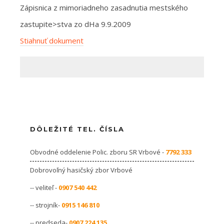
Zápisnica z mimoriadneho zasadnutia mestského
zastupite>stva zo dHa 9.9.2009
Stiahnuť dokument
DÔLEŽITÉ TEL. ČÍSLA
Obvodné oddelenie Polic. zboru SR Vrbové -
7792 333
Dobrovoľný hasičský zbor Vrbové
-- veliteľ -
0907 540 442
-- strojník-
0915 146 810
-- predseda-
0907 224 135