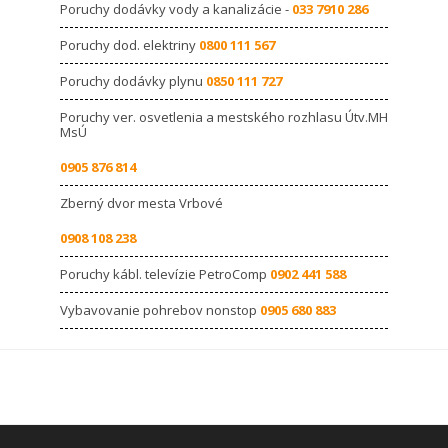
Poruchy dodávky vody a kanalizácie -
033 7910 286
Poruchy dod. elektriny
0800 111 567
Poruchy dodávky plynu
0850 111 727
Poruchy ver. osvetlenia a mestského rozhlasu Útv.MH
MsÚ
0905 876 814
Zberný dvor mesta Vrbové
0908 108 238
Poruchy kábl. televízie PetroComp
0902 441 588
Vybavovanie pohrebov nonstop
0905 680 883