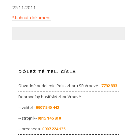
25.11.2011
Stiahnuť dokument
DÔLEŽITÉ TEL. ČÍSLA
Obvodné oddelenie Polic. zboru SR Vrbové -
7792 333
Dobrovoľný hasičský zbor Vrbové
-- veliteľ -
0907 540 442
-- strojník-
0915 146 810
-- predseda-
0907 224 135