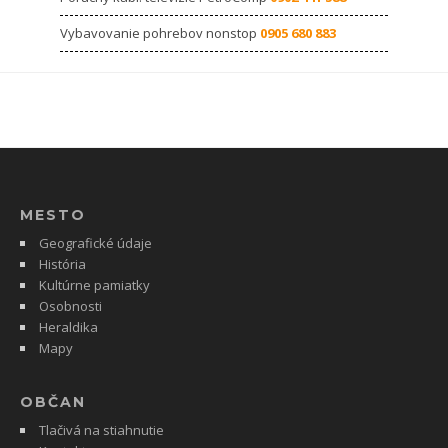
Vybavovanie pohrebov nonstop
0905 680 883
MESTO
Geografické údaje
História
Kultúrne pamiatky
Osobnosti
Heraldika
Mapy
OBČAN
Tlačivá na stiahnutie