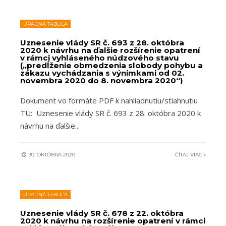
ÚRADNÁ TABUĽA
Uznesenie vlády SR č. 693 z 28. októbra
2020 k návrhu na ďalšie rozšírenie opatrení
v rámci vyhláseného núdzového stavu
(„predĺženie obmedzenia slobody pohybu a
zákazu vychádzania s výnimkami od 02.
novembra 2020 do 8. novembra 2020“)
Dokument vo formáte PDF k nahliadnutiu/stiahnutiu
TU: Uznesenie vlády SR č. 693 z 28. októbra 2020 k
návrhu na ďalšie
...
30. OKTÓBRA 2020
ČÍTAJ VIAC
ÚRADNÁ TABUĽA
Uznesenie vlády SR č. 678 z 22. októbra
2020 k návrhu na rozšírenie opatrení v rámci