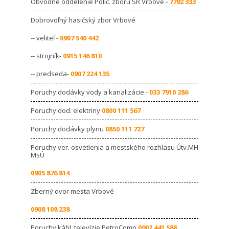
Obvodné oddelenie Polic. zboru SR Vrbové -
7792 333
Dobrovoľný hasičský zbor Vrbové
-- veliteľ -
0907 540 442
-- strojník-
0915 146 810
-- predseda-
0907 224 135
Poruchy dodávky vody a kanalizácie -
033 7910 286
Poruchy dod. elektriny
0800 111 567
Poruchy dodávky plynu
0850 111 727
Poruchy ver. osvetlenia a mestského rozhlasu Útv.MH
MsÚ
0905 876 814
Zberný dvor mesta Vrbové
0908 108 238
Poruchy kábl. televízie PetroComp
0902 441 588