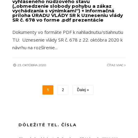
vyhláseného núdzového stavu
(„obmedzenie slobody pohybu a zákaz
vychádzania s výnimkami“) + informačná
príloha ÚRADU VLÁDY SR k Uzneseniu vlády
SR č. 678 vo forme .pdf prezentácie
Dokumenty vo formáte PDF k nahliadnutiu/stiahnutiu
TU: Uznesenie vlády SR č. 678 z 22. októbra 2020 k
návrhu na rozšírenie
...
23. OKTÓBRA 2020
ČÍTAJ VIAC
1
2
Ďalej »
DÔLEŽITÉ TEL. ČÍSLA