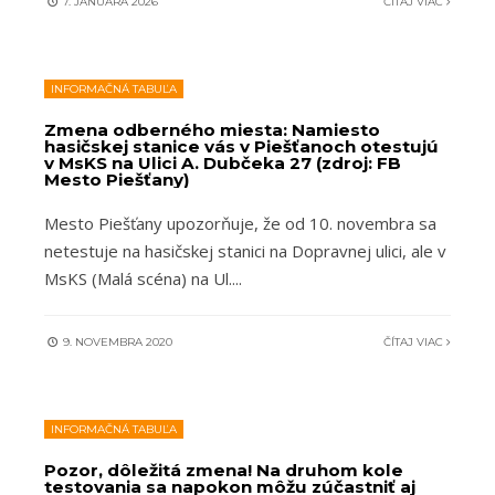
7. JANUÁRA 2026
ČÍTAJ VIAC
INFORMAČNÁ TABUĽA
Zmena odberného miesta: Namiesto
hasičskej stanice vás v Piešťanoch otestujú
v MsKS na Ulici A. Dubčeka 27 (zdroj: FB
Mesto Piešťany)
Mesto Piešťany upozorňuje, že od 10. novembra sa
netestuje na hasičskej stanici na Dopravnej ulici, ale v
MsKS (Malá scéna) na Ul.
...
9. NOVEMBRA 2020
ČÍTAJ VIAC
INFORMAČNÁ TABUĽA
Pozor, dôležitá zmena! Na druhom kole
testovania sa napokon môžu zúčastniť aj