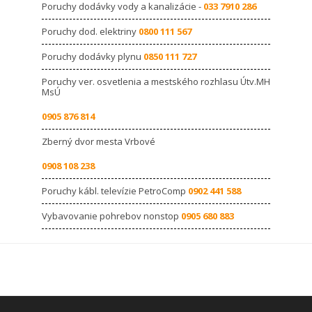
Poruchy dodávky vody a kanalizácie -
033 7910 286
Poruchy dod. elektriny
0800 111 567
Poruchy dodávky plynu
0850 111 727
Poruchy ver. osvetlenia a mestského rozhlasu Útv.MH
MsÚ
0905 876 814
Zberný dvor mesta Vrbové
0908 108 238
Poruchy kábl. televízie PetroComp
0902 441 588
Vybavovanie pohrebov nonstop
0905 680 883