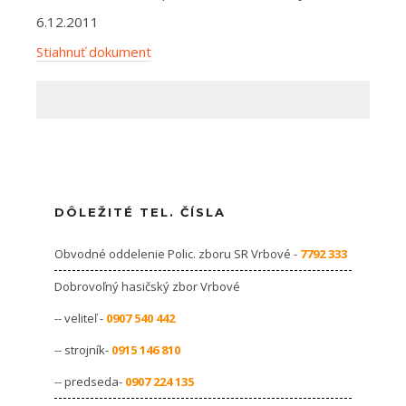
6.12.2011
Stiahnuť dokument
DÔLEŽITÉ TEL. ČÍSLA
Obvodné oddelenie Polic. zboru SR Vrbové -
7792 333
Dobrovoľný hasičský zbor Vrbové
-- veliteľ -
0907 540 442
-- strojník-
0915 146 810
-- predseda-
0907 224 135