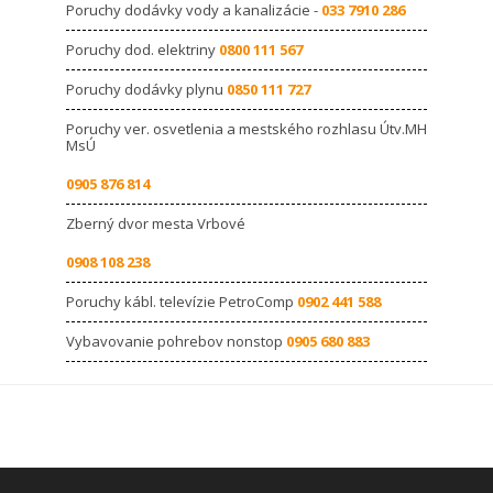
Poruchy dodávky vody a kanalizácie -
033 7910 286
Poruchy dod. elektriny
0800 111 567
Poruchy dodávky plynu
0850 111 727
Poruchy ver. osvetlenia a mestského rozhlasu Útv.MH
MsÚ
0905 876 814
Zberný dvor mesta Vrbové
0908 108 238
Poruchy kábl. televízie PetroComp
0902 441 588
Vybavovanie pohrebov nonstop
0905 680 883