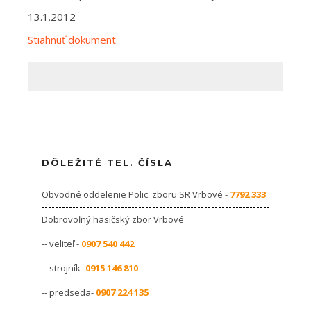
13.1.2012
Stiahnuť dokument
DÔLEŽITÉ TEL. ČÍSLA
Obvodné oddelenie Polic. zboru SR Vrbové -
7792 333
Dobrovoľný hasičský zbor Vrbové
-- veliteľ -
0907 540 442
-- strojník-
0915 146 810
-- predseda-
0907 224 135