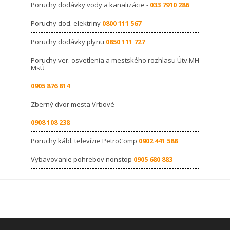
Poruchy dodávky vody a kanalizácie -
033 7910 286
Poruchy dod. elektriny
0800 111 567
Poruchy dodávky plynu
0850 111 727
Poruchy ver. osvetlenia a mestského rozhlasu Útv.MH
MsÚ
0905 876 814
Zberný dvor mesta Vrbové
0908 108 238
Poruchy kábl. televízie PetroComp
0902 441 588
Vybavovanie pohrebov nonstop
0905 680 883