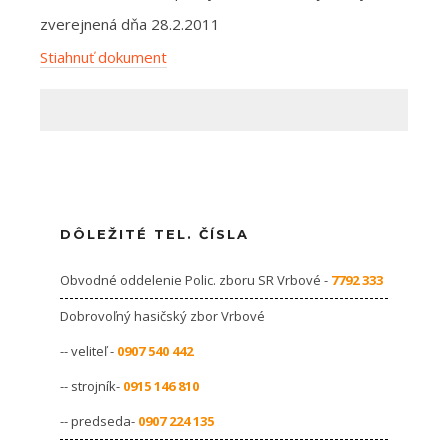
zverejnená dňa 28.2.2011
Stiahnuť dokument
DÔLEŽITÉ TEL. ČÍSLA
Obvodné oddelenie Polic. zboru SR Vrbové -
7792 333
Dobrovoľný hasičský zbor Vrbové
-- veliteľ -
0907 540 442
-- strojník-
0915 146 810
-- predseda-
0907 224 135