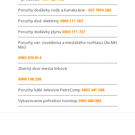
Poruchy dodávky vody a kanalizácie -
033 7910 286
Poruchy dod. elektriny
0800 111 567
Poruchy dodávky plynu
0850 111 727
Poruchy ver. osvetlenia a mestského rozhlasu Útv.MH
MsÚ
0905 876 814
Zberný dvor mesta Vrbové
0908 108 238
Poruchy kábl. televízie PetroComp
0902 441 588
Vybavovanie pohrebov nonstop
0905 680 883