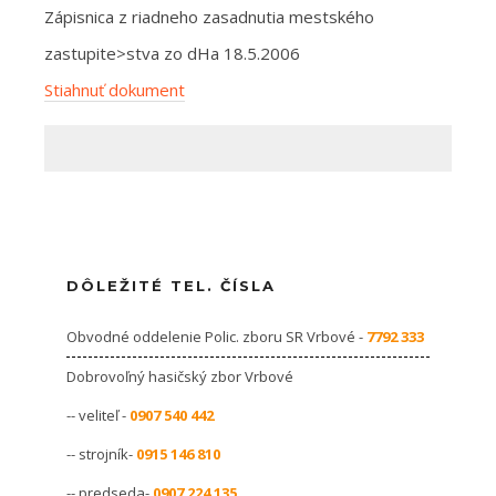
Zápisnica z riadneho zasadnutia mestského
zastupite>stva zo dHa 18.5.2006
Stiahnuť dokument
DÔLEŽITÉ TEL. ČÍSLA
Obvodné oddelenie Polic. zboru SR Vrbové -
7792 333
Dobrovoľný hasičský zbor Vrbové
-- veliteľ -
0907 540 442
-- strojník-
0915 146 810
-- predseda-
0907 224 135