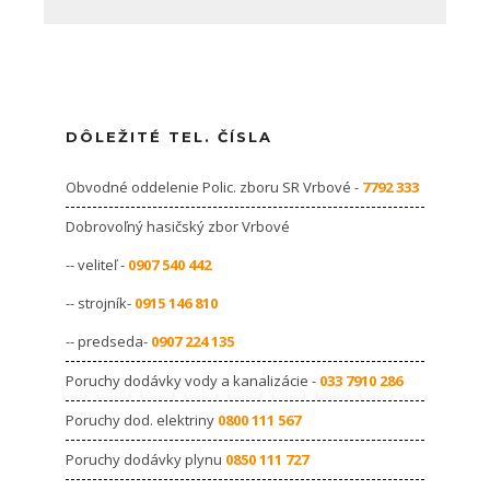
DÔLEŽITÉ TEL. ČÍSLA
Obvodné oddelenie Polic. zboru SR Vrbové -
7792 333
Dobrovoľný hasičský zbor Vrbové
-- veliteľ -
0907 540 442
-- strojník-
0915 146 810
-- predseda-
0907 224 135
Poruchy dodávky vody a kanalizácie -
033 7910 286
Poruchy dod. elektriny
0800 111 567
Poruchy dodávky plynu
0850 111 727