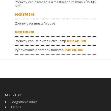
Poruchy ver. osvetlenia a mestského rozhlasu Útv.MH
MsÚ
0905 876 814
Zberný dvor mesta Vrbové
0908 108 238
Poruchy kábl. televízie PetroComp
0902 441 588
Vybavovanie pohrebov nonstop
0905 680 883
MESTO
Geografické údaje
História