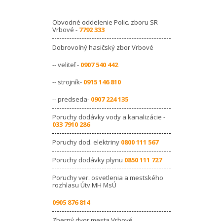
Obvodné oddelenie Polic. zboru SR
Vrbové -
7792 333
Dobrovoľný hasičský zbor Vrbové
-- veliteľ -
0907 540 442
-- strojník-
0915 146 810
-- predseda-
0907 224 135
Poruchy dodávky vody a kanalizácie -
033 7910 286
Poruchy dod. elektriny
0800 111 567
Poruchy dodávky plynu
0850 111 727
Poruchy ver. osvetlenia a mestského
rozhlasu Útv.MH MsÚ
0905 876 814
Zberný dvor mesta Vrbové