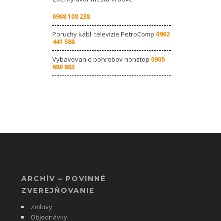
0908 108 238
Poruchy kábl. televízie PetroComp
0902
441 588
Vybavovanie pohrebov nonstop
0905
680 883
ARCHÍV – POVINNÉ
ZVEREJŇOVANIE
Zmluvy
Objednávky