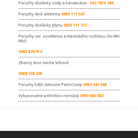
Poruchy dodávky vody a kanalizácie -
033 7910 286
Poruchy dod. elektriny
0800 111 567
Poruchy dodávky plynu
0850 111 727
Poruchy ver. osvetlenia a mestského rozhlasu Útv.MH
MsÚ
0905 876 814
Zberný dvor mesta Vrbové
0908 108 238
Poruchy kábl. televízie PetroComp
0902 441 588
Vybavovanie pohrebov nonstop
0905 680 883