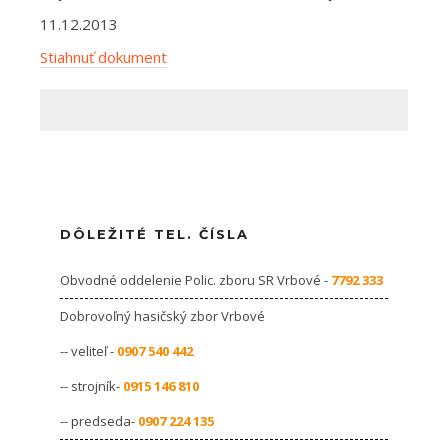
11.12.2013
Stiahnuť dokument
DÔLEŽITÉ TEL. ČÍSLA
Obvodné oddelenie Polic. zboru SR Vrbové -
7792 333
Dobrovoľný hasičský zbor Vrbové
-- veliteľ -
0907 540 442
-- strojník-
0915 146 810
-- predseda-
0907 224 135