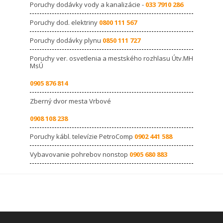
Poruchy dodávky vody a kanalizácie -
033 7910 286
Poruchy dod. elektriny
0800 111 567
Poruchy dodávky plynu
0850 111 727
Poruchy ver. osvetlenia a mestského rozhlasu Útv.MH
MsÚ
0905 876 814
Zberný dvor mesta Vrbové
0908 108 238
Poruchy kábl. televízie PetroComp
0902 441 588
Vybavovanie pohrebov nonstop
0905 680 883