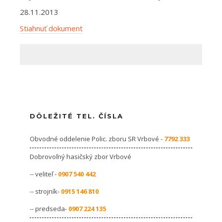
28.11.2013
Stiahnuť dokument
DÔLEŽITÉ TEL. ČÍSLA
Obvodné oddelenie Polic. zboru SR Vrbové -
7792 333
Dobrovoľný hasičský zbor Vrbové
-- veliteľ -
0907 540 442
-- strojník-
0915 146 810
-- predseda-
0907 224 135