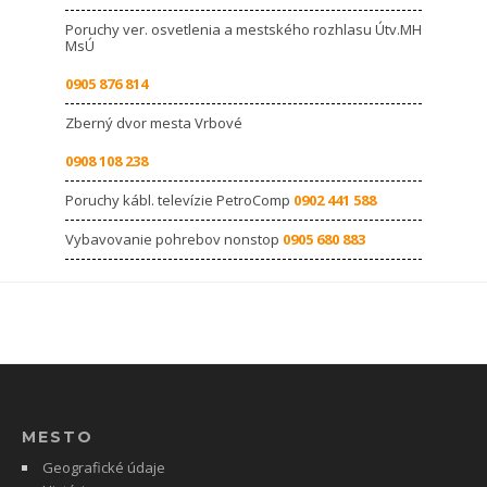
Poruchy ver. osvetlenia a mestského rozhlasu Útv.MH
MsÚ
0905 876 814
Zberný dvor mesta Vrbové
0908 108 238
Poruchy kábl. televízie PetroComp
0902 441 588
Vybavovanie pohrebov nonstop
0905 680 883
MESTO
Geografické údaje