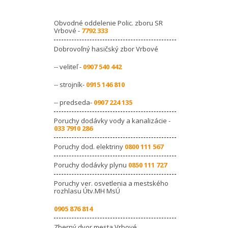
Obvodné oddelenie Polic. zboru SR
Vrbové -
7792 333
Dobrovoľný hasičský zbor Vrbové
-- veliteľ -
0907 540 442
-- strojník-
0915 146 810
-- predseda-
0907 224 135
Poruchy dodávky vody a kanalizácie -
033 7910 286
Poruchy dod. elektriny
0800 111 567
Poruchy dodávky plynu
0850 111 727
Poruchy ver. osvetlenia a mestského
rozhlasu Útv.MH MsÚ
0905 876 814
Zberný dvor mesta Vrbové