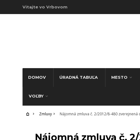
Vitajte vo Vrbovom
DOMOV
ÚRADNÁ TABUĽA
MESTO
VOĽBY
Zmluvy
Nájomná zmluva č. 2/2012/8-480 zverejnená 
ZMLUVY
Nájomná zmluva č. 2/