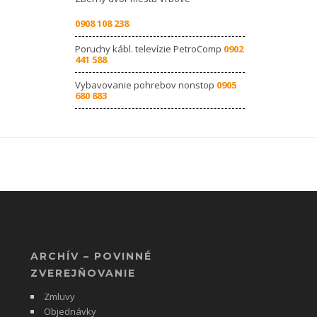
0908 108 238
Poruchy kábl. televízie PetroComp
0902
441 588
Vybavovanie pohrebov nonstop
0905
680 883
ARCHÍV – POVINNÉ
ZVEREJŇOVANIE
Zmluvy
Objednávky