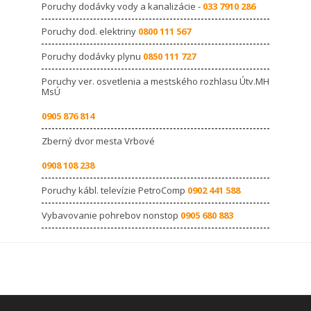
Poruchy dodávky vody a kanalizácie -
033 7910 286
Poruchy dod. elektriny
0800 111 567
Poruchy dodávky plynu
0850 111 727
Poruchy ver. osvetlenia a mestského rozhlasu Útv.MH
MsÚ
0905 876 814
Zberný dvor mesta Vrbové
0908 108 238
Poruchy kábl. televízie PetroComp
0902 441 588
Vybavovanie pohrebov nonstop
0905 680 883