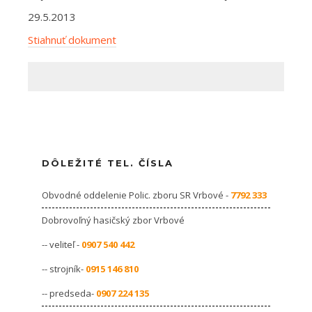
29.5.2013
Stiahnuť dokument
DÔLEŽITÉ TEL. ČÍSLA
Obvodné oddelenie Polic. zboru SR Vrbové -
7792 333
Dobrovoľný hasičský zbor Vrbové
-- veliteľ -
0907 540 442
-- strojník-
0915 146 810
-- predseda-
0907 224 135