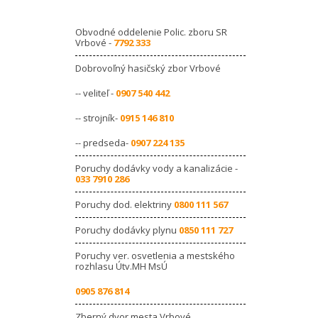
Obvodné oddelenie Polic. zboru SR
Vrbové -
7792 333
Dobrovoľný hasičský zbor Vrbové
-- veliteľ -
0907 540 442
-- strojník-
0915 146 810
-- predseda-
0907 224 135
Poruchy dodávky vody a kanalizácie -
033 7910 286
Poruchy dod. elektriny
0800 111 567
Poruchy dodávky plynu
0850 111 727
Poruchy ver. osvetlenia a mestského
rozhlasu Útv.MH MsÚ
0905 876 814
Zberný dvor mesta Vrbové