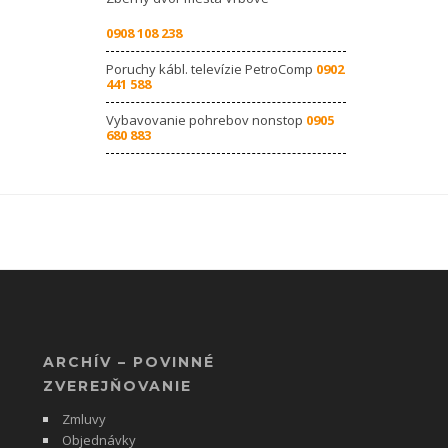
0908 108 238
Poruchy kábl. televízie PetroComp
0902
441 588
Vybavovanie pohrebov nonstop
0905
680 883
ARCHÍV – POVINNÉ
ZVEREJŇOVANIE
Zmluvy
Objednávky