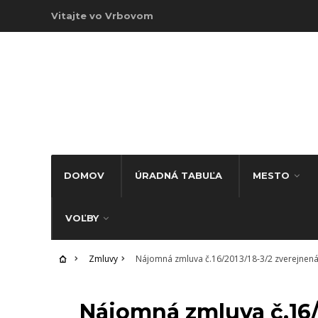
Vitajte vo Vrbovom
DOMOV
ÚRADNÁ TABUĽA
MESTO
VOĽBY
Zmluvy
Nájomná zmluva č.16/2013/18-3/2 zverejnená
ZMLUVY
Nájomná zmluva č.16/