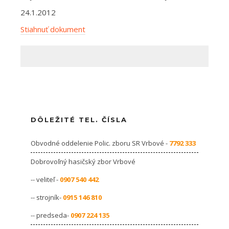
24.1.2012
Stiahnuť dokument
DÔLEŽITÉ TEL. ČÍSLA
Obvodné oddelenie Polic. zboru SR Vrbové -
7792 333
Dobrovoľný hasičský zbor Vrbové
-- veliteľ -
0907 540 442
-- strojník-
0915 146 810
-- predseda-
0907 224 135