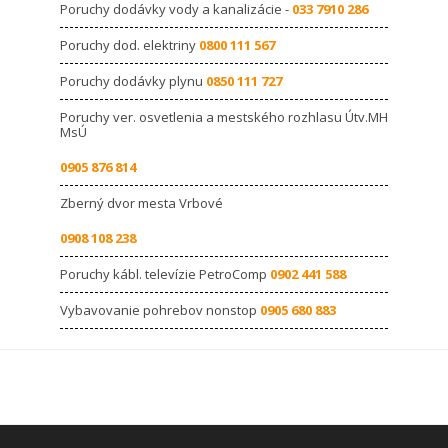
Poruchy dodávky vody a kanalizácie -
033 7910 286
Poruchy dod. elektriny
0800 111 567
Poruchy dodávky plynu
0850 111 727
Poruchy ver. osvetlenia a mestského rozhlasu Útv.MH
MsÚ
0905 876 814
Zberný dvor mesta Vrbové
0908 108 238
Poruchy kábl. televízie PetroComp
0902 441 588
Vybavovanie pohrebov nonstop
0905 680 883